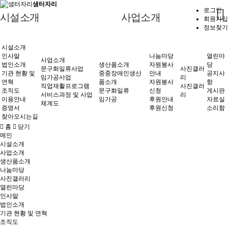
샘터자리
로그인
시설소개
사업소개
회원가입
정보찾기
인사말
중중장애인생산품소개
자원봉사안내
사진갤러리
공지사항
문구화일류사업
시설소개
생산품소개
인사말
나눔마당
열린마
법인소개
문구화일류
자원봉사신청
게시판
임가공사업
사업소개
법인소개
생산품소개
자원봉사
당
문구화일류사업
사진갤러
기관 현황 및 연혁
기관 현황 및
임가공
후원안내
자료실
중중장애인생산
직업재활프로그램
안내
공지사
임가공사업
리
연혁
품소개
자원봉사
항
나눔마당
직업재활프로그램
사진갤러
조직도
후원신청
소리함
서비스과정 및 사업체계도
조직도
문구화일류
신청
게시판
서비스과정 및 사업
리
이용안내
임가공
후원안내
자료실
체계도
이용안내
증명서
후원신청
소리함
찾아오시는길
증명서
사진갤러리
홈
닫기
찾아오시는길
메인
시설소개
사업소개
열린마당
생산품소개
나눔마당
사진갤러리
열린마당
인사말
법인소개
기관 현황 및 연혁
조직도