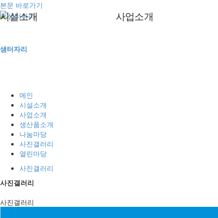
본문 바로가기
시설소개
사업소개
인사말
문구화일류사업
샘터자리
법인소개
임가공사업
기관 현황 및 연혁
직업재활프로그램
조직도
서비스과정 및 사업체계도
메인
이용안내
시설소개
사업소개
증명서
생산품소개
찾아오시는길
나눔마당
사진갤러리
열린마당
사진갤러리
사진갤러리
사진갤러리