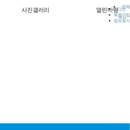
전체
로그인
사진갤러리
열린마당
회원가입
메뉴
정보찾기
사진갤러리
공지사항
게시판
자료실
소리함