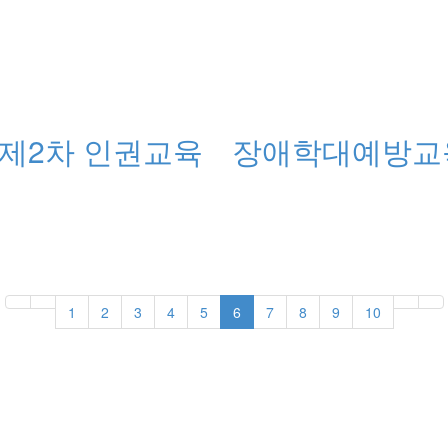
년 제2차 인권교육
장애학대예방교
1
2
3
4
5
6
7
8
9
10