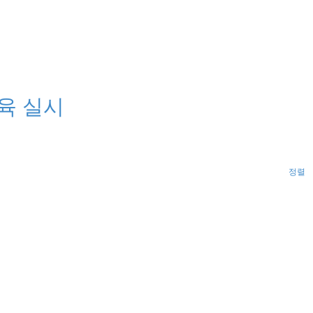
육 실시
정렬