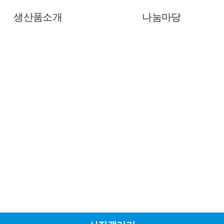
생산품소개
나눔마당
중중장애인생산품소개
자원봉사안내
문구화일류
자원봉사신청
임가공
후원안내
후원신청