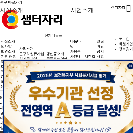
본문 바로가기
샘터자리
시설소개
사업소개
인사말
중중장애인생산품소개
자원봉사안내
사진갤러리
공지사항
문구화일류사업
생산품소개
법인소개
문구화일류
자원봉사신청
게시판
임가공사업
전체메뉴표
로그인
시설소개
나눔마
열린
기관 현황 및 연혁
임가공
후원안내
자료실
직업재활프로그램
회원가입
인사말
당
마당
사업소개
정보찾기
나눔마당
법인소개
자원봉
공지
조직도
후원신청
소리함
서비스과정 및 사업체계도
문구화일류사업
생산품소개
기관 현황
사안내
사진갤
사항
임가공사업
중중장애인생
이용안내
및 연혁
자원봉
러리
게시
직업재활프로그
산품소개
조직도
사신청
사진갤
판
램
문구화일류
증명서
사진갤러리
이용안내
후원안
러리
자료
서비스과정 및
임가공
증명서
내
실
찾아오시는길
사업체계도
찾아오시
후원신
소리
는길
청
함
열린마당
홈
닫기
메인
시설소개
사업소개
생산품소개
나눔마당
사진갤러리
열린마당