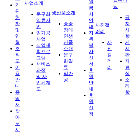
열린마
원
사업소개
기
당
봉
관
생산품소개
문구화
사
현
공
일류사
안
황
중중
지
사진갤
업
내
및
장애
사
러리
임가공
자
연
인생
항
사업
원
혁
산품
사
게
직업재
봉
조
소개
진
시
활프로
사
직
문구
갤
판
그램
신
도
화일
러
자
서비스
청
이
류
리
료
과정
후
용
임가
실
및 사
원
안
공
소
업체계
안
내
리
도
내
증
함
후
명
원
서
신
찾
청
아
오
시