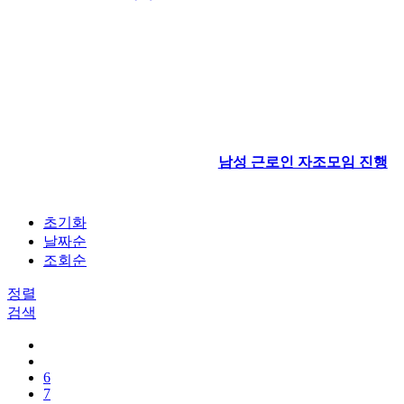
남성 근로인 자조모임 진행
초기화
날짜순
조회순
정렬
검색
6
7