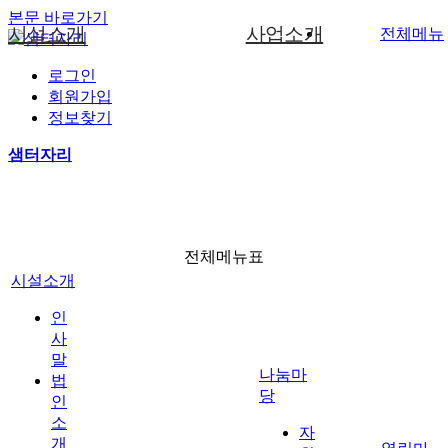
본문 바로가기
시설소개
사업소개
전체메뉴
로그인
인사말
중중장애인생산품소개
자원봉사안내
사진갤러리
공지사항
문구화일류사업
회원가입
생산품소개
법인소개
문구화일류
자원봉사신청
게시판
임가공사업
정보찾기
기관 현황 및 연혁
임가공
후원안내
자료실
직업재활프로그램
샘터자리
나눔마당
조직도
후원신청
소리함
서비스과정 및 사업체계도
이용안내
증명서
사진갤러리
전체메뉴표
찾아오시는길
시설소개
열린마당
인
사
말
나눔마
법
당
인
소
자
개