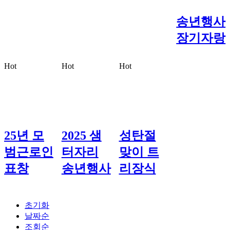
송년행사
장기자랑
Hot
Hot
Hot
25년 모
2025 샘
성탄절
범근로인
터자리
맞이 트
표창
송년행사
리장식
초기화
날짜순
조회순