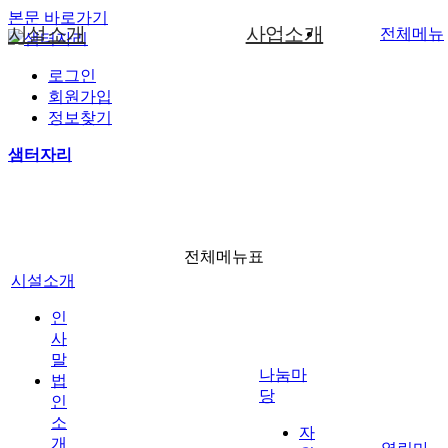
본문 바로가기
시설소개
사업소개
전체메뉴
로그인
인사말
중중장애인생산품소개
자원봉사안내
사진갤러리
공지사항
문구화일류사업
회원가입
생산품소개
법인소개
문구화일류
자원봉사신청
게시판
임가공사업
정보찾기
기관 현황 및 연혁
임가공
후원안내
자료실
직업재활프로그램
샘터자리
나눔마당
조직도
후원신청
소리함
서비스과정 및 사업체계도
이용안내
증명서
사진갤러리
전체메뉴표
찾아오시는길
시설소개
열린마당
인
사
말
나눔마
법
당
인
소
자
개