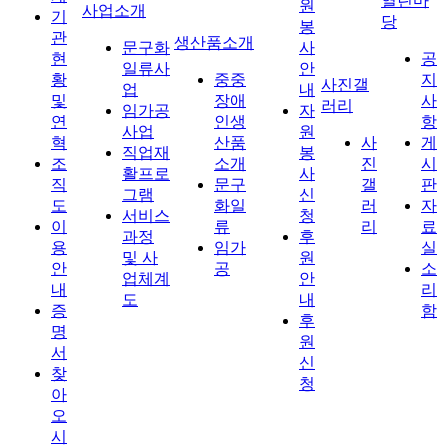
열린마
원
사업소개
기
당
봉
관
생산품소개
문구화
사
현
공
일류사
안
황
중중
지
사진갤
업
내
및
장애
사
러리
임가공
자
연
인생
항
사업
원
혁
산품
사
게
직업재
봉
조
소개
진
시
활프로
사
직
문구
갤
판
그램
신
도
화일
러
자
서비스
청
이
류
리
료
과정
후
용
임가
실
및 사
원
안
공
소
업체계
안
내
리
도
내
증
함
후
명
원
서
신
찾
청
아
오
시