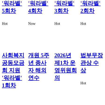
'워라벨'
'워라벨'
'워라벨'
'워라벨'
5회차
4회차
3회차
2회차
Hot
Now
Hot
Hot
사회복지
개원 5주
2026년
법부무장
공동모금
년 종사
제1차 운
관상 수
회 지원
자 해외
영위원회
상
'워라벨'
연수
의
Hot
1회차