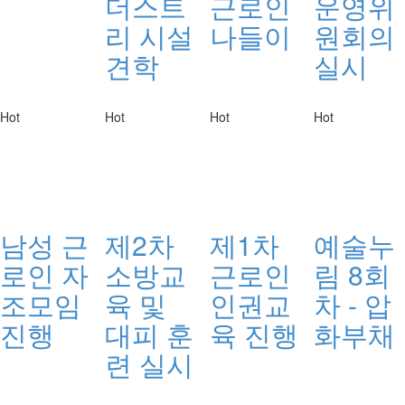
더스트
근로인
운영위
리 시설
나들이
원회의
견학
실시
Hot
Hot
Hot
Hot
남성 근
제2차
제1차
예술누
로인 자
소방교
근로인
림 8회
조모임
육 및
인권교
차 - 압
진행
대피 훈
육 진행
화부채
련 실시