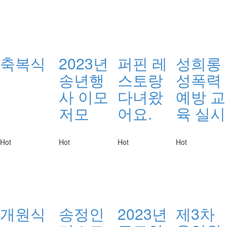
축복식
2023년
퍼핀 레
성희롱
송년행
스토랑
성폭력
사 이모
다녀왔
예방 교
저모
어요.
육 실시
Hot
Hot
Hot
Hot
개원식
송정인
2023년
제3차