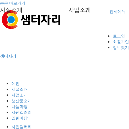
본문 바로가기
시설소개
사업소개
전체메뉴
인사말
중중장애인생산품소개
자원봉사안내
사진갤러리
공지사항
문구화일류사업
생산품소개
법인소개
문구화일류
자원봉사신청
게시판
임가공사업
로그인
회원가입
기관 현황 및 연혁
임가공
후원안내
자료실
직업재활프로그램
나눔마당
정보찾기
조직도
후원신청
소리함
서비스과정 및 사업체계도
샘터자리
이용안내
사진갤러리
증명서
찾아오시는길
메인
열린마당
시설소개
사업소개
생산품소개
나눔마당
사진갤러리
열린마당
사진갤러리